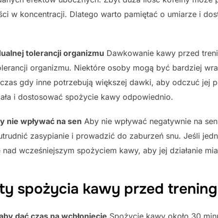
ości w koncentracji. Dlatego warto pamiętać o umiarze i d
alnej tolerancji organizmu
Dawkowanie kawy przed tren
lerancji organizmu. Niektóre osoby mogą być bardziej wrażl
dczas gdy inne potrzebują większej dawki, aby odczuć jej 
ała i dostosować spożycie kawy odpowiednio.
by nie wpływać na sen
Aby nie wpływać negatywnie na sen
rudnić zasypianie i prowadzić do zaburzeń snu. Jeśli jed
ę nad wcześniejszym spożyciem kawy, aby jej działanie mi
y spożycia kawy przed trenin
 aby dać czas na wchłonięcie
Spożycie kawy około 30 minu