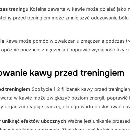
zas treningu
Kofeina zawarta w kawie może działać jako n
kofeiny przed treningiem może zmniejszyć odczuwanie ból
ia
Kawa może pomóc w zwalczaniu zmęczenia podczas tren
 opóźnić poczucie zmęczenia i poprawić wydajność fizycz
wanie kawy przed treningiem
ed treningiem
Spożycie 1-2 filiżanek kawy przed treningi
awarta w kawie może zwiększyć poziom energii, poprawić 
y organizm reaguje inaczej, dlatego warto dostosować dawk
by uniknąć efektów ubocznych
Ważne jest unikanie przesa
ądanych efektów ubocznych. Zbyt duża ilość kofeiny może