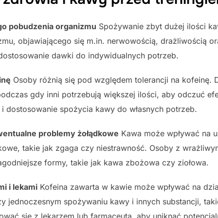
go pobudzenia organizmu
Spożywanie zbyt dużej ilości 
u, objawiającego się m.in. nerwowością, drażliwością ora
 dostosowanie dawki do indywidualnych potrzeb.
inę
Osoby różnią się pod względem tolerancji na kofeinę. Dl
dczas gdy inni potrzebują większej ilości, aby odczuć ef
 i dostosowanie spożycia kawy do własnych potrzeb.
wentualne problemy żołądkowe
Kawa może wpływać na u
kowe, takie jak zgaga czy niestrawność. Osoby z wrażliw
łagodniejsze formy, takie jak kawa zbożowa czy ziołowa.
i i lekami
Kofeina zawarta w kawie może wpływać na dział
y jednoczesnym spożywaniu kawy i innych substancji, taki
ować się z lekarzem lub farmaceutą, aby uniknąć potencjaln