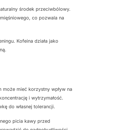
aturalny środek przeciwbólowy.
u mięśniowego, co pozwala na
ingu. Kofeina działa jako
ną.
em może mieć korzystny wpływ na
koncentrację i wytrzymałość.
ę do własnej tolerancji.
dnego picia kawy przed
 prowadzić do nadpobudliwości,