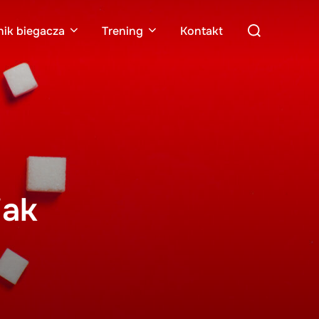
Search
nik biegacza
Trening
Kontakt
for:
jak