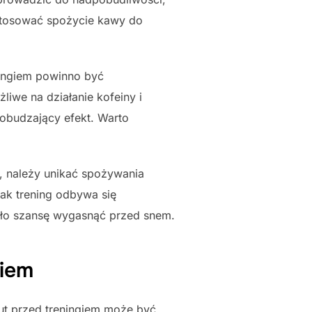
ostosować spożycie kawy do
ingiem powinno być
iwe na działanie kofeiny i
pobudzający efekt. Warto
, należy unikać spożywania
nak trening odbywa się
ało szansę wygasnąć przed snem.
giem
t przed treningiem może być