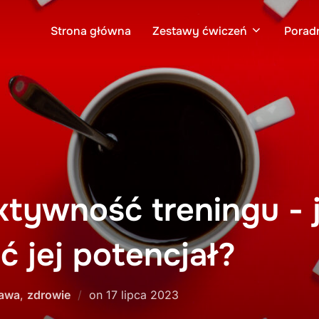
Strona główna
Zestawy ćwiczeń
Porad
tywność treningu - 
 jej potencjał?
Posted
awa
,
zdrowie
on
17 lipca 2023
on