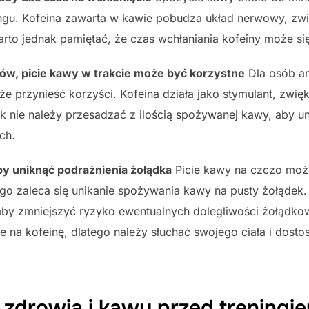
ingu. Kofeina zawarta w kawie pobudza układ nerwowy, zw
rto jednak pamiętać, że czas wchłaniania kofeiny może si
ów, picie kawy w trakcie może być korzystne
Dla osób an
oże przynieść korzyści. Kofeina działa jako stymulant, zwi
k nie należy przesadzać z ilością spożywanej kawy, aby u
ch.
by uniknąć podrażnienia żołądka
Picie kawy na czczo moż
ego zaleca się unikanie spożywania kawy na pusty żołądek
aby zmniejszyć ryzyko ewentualnych dolegliwości żołądko
nie na kofeinę, dlatego należy słuchać swojego ciała i dos
zdrowia i kawy przed treningi