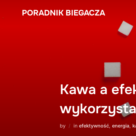
Skip
PORADNIK BIEGACZA
to
content
Kawa a efek
wykorzystać
by
in
efektywność
,
energia
,
k