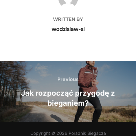
WRITTEN BY
wodzislaw-sl
Nawigacja
wpisu
Previous
Previous
Jak rozpocząć przygodę z
bieganiem?
Copyright © 2026 Poradnik Biegacza