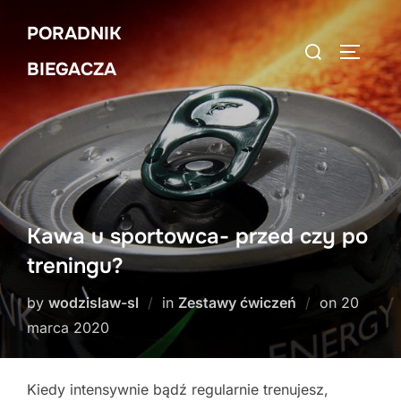
Skip
PORADNIK
to
Search
TOGGLE
content
BIEGACZA
for:
Kawa u sportowca- przed czy po
treningu?
Posted
by
wodzislaw-sl
in
Zestawy ćwiczeń
on
20
on
marca 2020
Kiedy intensywnie bądź regularnie trenujesz,