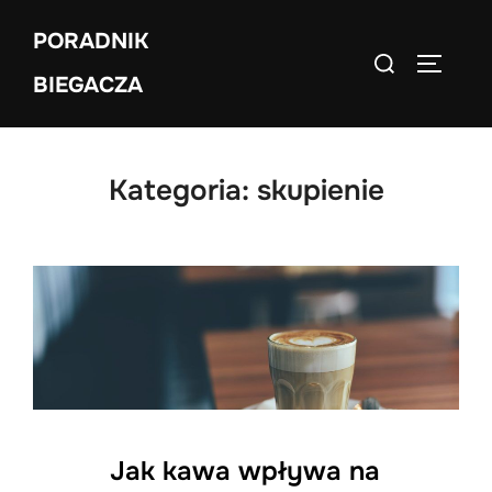
Skip
PORADNIK
to
Search
TOGGLE
content
BIEGACZA
for:
Kategoria:
skupienie
Jak kawa wpływa na