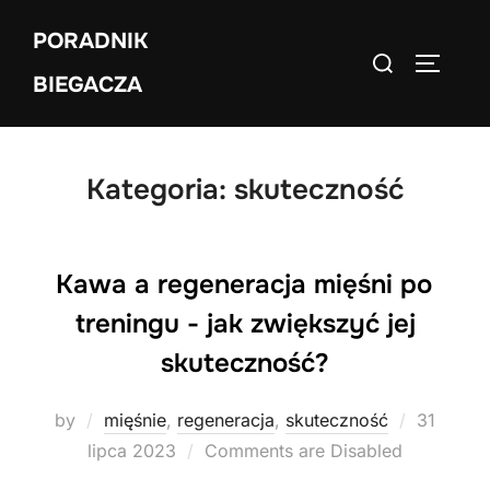
Skip
PORADNIK
to
Search
TOGGLE
content
BIEGACZA
for:
Kategoria:
skuteczność
Kawa a regeneracja mięśni po
treningu - jak zwiększyć jej
skuteczność?
Posted
by
mięśnie
,
regeneracja
,
skuteczność
31
on
lipca 2023
Comments are Disabled