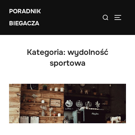
Skip
PORADNIK
to
Search
TOGGLE
content
BIEGACZA
for:
Kategoria:
wydolność
sportowa